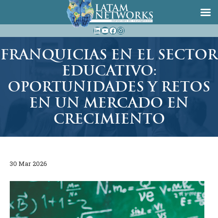
Saltar
LinkedIn
YouTube
Facebook
Instagram
al
contenido
FRANQUICIAS EN EL SECTOR
EDUCATIVO:
OPORTUNIDADES Y RETOS
EN UN MERCADO EN
CRECIMIENTO
30 Mar 2026