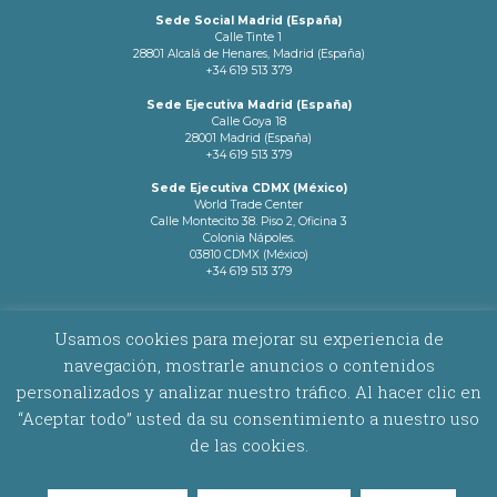
Sede Social Madrid (España)
Calle Tinte 1
28801 Alcalá de Henares, Madrid (España)
+34 619 513 379
Sede Ejecutiva Madrid (España)
Calle Goya 18
28001 Madrid (España)
+34 619 513 379
Sede Ejecutiva CDMX (México)
World Trade Center
Calle Montecito 38. Piso 2, Oficina 3
Colonia Nápoles.
03810 CDMX (México)
+34 619 513 379
info@latamnetworks.es
Usamos cookies para mejorar su experiencia de
navegación, mostrarle anuncios o contenidos
AVISO LEGAL
|
POLÍTICA DE COOKIES
personalizados y analizar nuestro tráfico. Al hacer clic en
“Aceptar todo” usted da su consentimiento a nuestro uso
Copyright © 2026 Latam Networks. Todos los derechos reservados.
de las cookies.