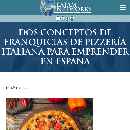
Saltar
LinkedIn
YouTube
Facebook
Instagram
al
contenido
DOS CONCEPTOS DE
FRANQUICIAS DE PIZZERÍA
ITALIANA PARA EMPRENDER
EN ESPAÑA
18 Abr 2024