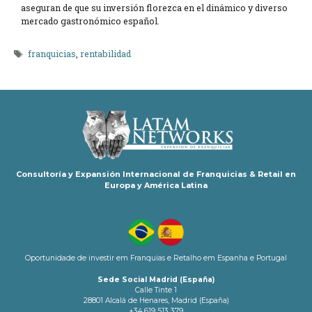
aseguran de que su inversión florezca en el dinámico y diverso
mercado gastronómico español.
Etiquetas
franquicias
,
rentabilidad
Consultoría y Expansión Internacional de Franquicias & Retail en
Europa y América Latina
Oportunidade de investir em Franquias e Retalho em Espanha e Portugal
Sede Social Madrid (España)
Calle Tinte 1
28801 Alcalá de Henares, Madrid (España)
+34 619 513 379