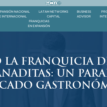
LinkedIn
YouTube
Facebook
Instagram
PANSIÓN NACIONAL
LATAM NETWORKS
BUSINESS
PR
E INTERNACIONAL
CAPITAL
ADVISOR
INT
FRANQUICIAS
EN EXPANSIÓN
 LA FRANQUICIA D
NADITAS: UN PARA
CADO GASTRONÓ