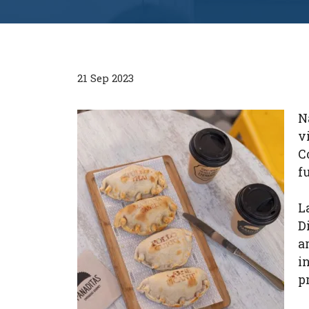
21 Sep 2023
N
v
C
f
L
D
a
i
p