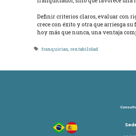
franquiciador, sino que favorece una 
Definir criterios claros, evaluar con 
crece con éxito y otra que arriesga su 
hoy más que nunca, una ventaja comp
Etiquetas
franquicias
,
rentabilidad
Consulto
Sede