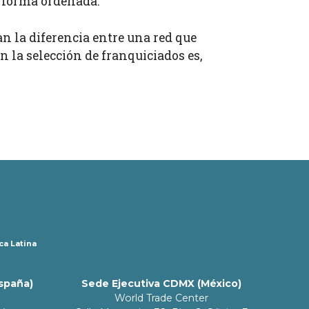
e forma ordenada.
an la diferencia entre una red que
en la selección de franquiciados es,
ca Latina
España)
Sede Ejecutiva CDMX (México)
World Trade Center