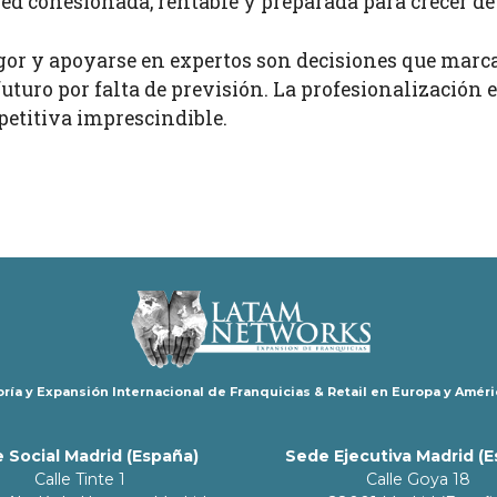
red cohesionada, rentable y preparada para crecer d
rigor y apoyarse en expertos son decisiones que marc
futuro por falta de previsión. La profesionalización 
etitiva imprescindible.
ría y Expansión Internacional de Franquicias & Retail en Europa y Améri
 Social Madrid (España)
Sede Ejecutiva Madrid (
Calle Tinte 1
Calle Goya 18