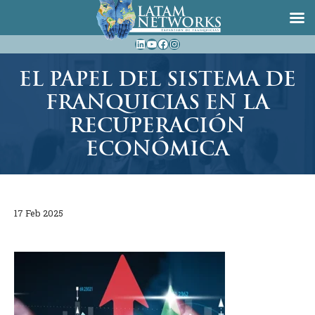
Saltar
LinkedIn
YouTube
Facebook
Instagram
al
contenido
EL PAPEL DEL SISTEMA DE
FRANQUICIAS EN LA
RECUPERACIÓN
ECONÓMICA
17 Feb 2025