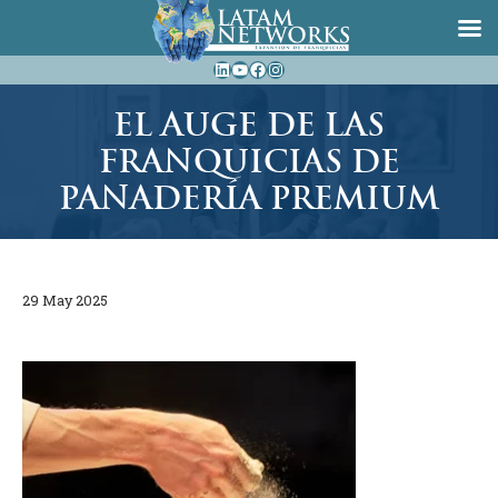
Saltar
LinkedIn
YouTube
Facebook
Instagram
al
contenido
EL AUGE DE LAS
FRANQUICIAS DE
PANADERÍA PREMIUM
29 May 2025