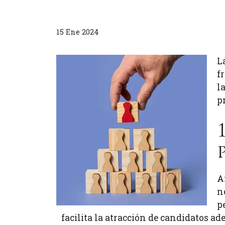
15 Ene 2024
L
f
l
p
A
n
p
facilita la atracción de candidatos ad