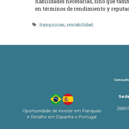
habilidades necesarias, sino que tambi
en términos de rendimiento y reputaci
Etiquetas
franquicias
,
rentabilidad
Consulto
Sede
28801
Oportunidade de investir em Franquias
e Retalho em Espanha e Portugal