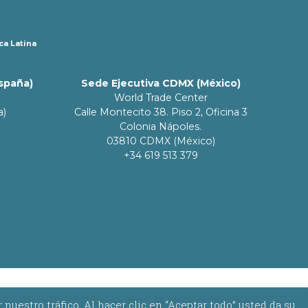
ca Latina
España)
Sede Ejecutiva CDMX (México)
World Trade Center
a)
Calle Montecito 38. Piso 2, Oficina 3
Colonia Nápoles.
03810 CDMX (México)
+34 619 513 379
estro tráfico. Al hacer clic en “Aceptar todo” usted da su