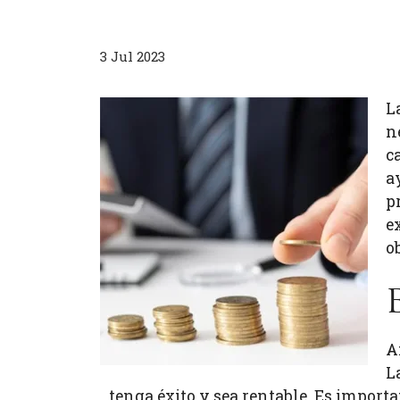
3 Jul 2023
L
n
c
a
p
e
o
A
L
tenga éxito y sea rentable. Es import