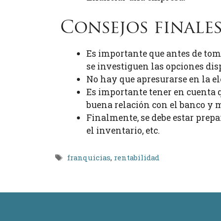
Consejos finale
Es importante que antes de tom
se investiguen las opciones dis
No hay que apresurarse en la el
Es importante tener en cuenta q
buena relación con el banco y 
Finalmente, se debe estar prepar
el inventario, etc.
Etiquetas
franquicias
,
rentabilidad