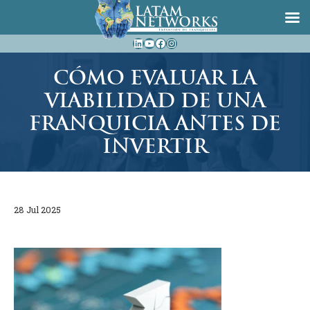
Saltar
LinkedIn
YouTube
Facebook
Instagram
al
contenido
CÓMO EVALUAR LA
VIABILIDAD DE UNA
FRANQUICIA ANTES DE
INVERTIR
28 Jul 2025