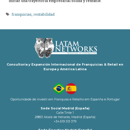
iniciar una trayectoria empresarial sólida y rentable.
Etiquetas
franquicias
,
rentabilidad
Consultoría y Expansión Internacional de Franquicias & Retail en
Europa y América Latina
Oportunidade de investir em Franquias e Retalho em Espanha e Portugal
Sede Social Madrid (España)
Calle Tinte 1
28801 Alcalá de Henares, Madrid (España)
+34 619 513 379