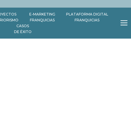
OYECTOS
E-MARKETING
PLATAFORMA DIGITAL
ERIORISMO
FRANQUICIAS
FRANQUICIAS
CASOS
DE ÉXITO