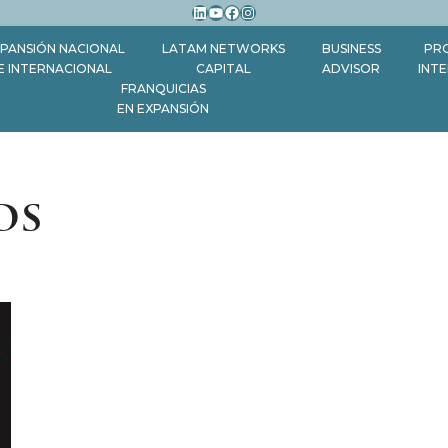
LinkedIn
YouTube
Facebook
Instagram
PANSIÓN NACIONAL
LATAM NETWORKS
BUSINESS
PR
E INTERNACIONAL
CAPITAL
ADVISOR
INT
FRANQUICIAS
EN EXPANSIÓN
os