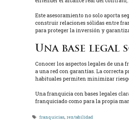
entender el alcance real del contrato,
Este asesoramiento no solo aporta segu
construir relaciones sólidas entre fr
para proteger la inversión y garantiza
Una base legal 
Conocer los aspectos legales de una 
a una red con garantías. La correcta 
habituales permiten minimizar riesgo
Una franquicia con bases legales clar
franquiciado como para la propia mar
Etiquetas
franquicias
,
rentabilidad