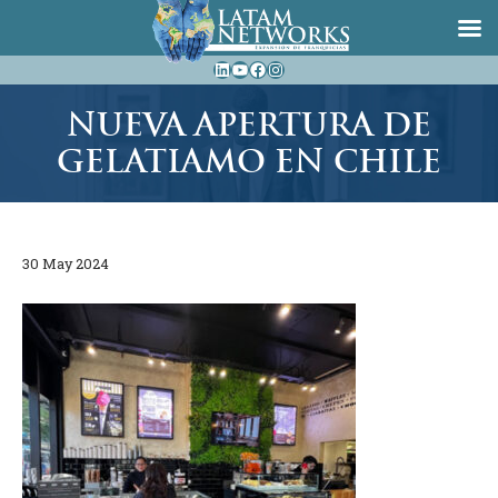
Saltar
LinkedIn
YouTube
Facebook
Instagram
al
contenido
NUEVA APERTURA DE
GELATIAMO EN CHILE
30 May 2024