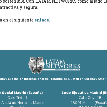
nto sostenible. Con LATAM NETWORKS como aliado, la
tractiva y segura.
a en el siguiente
enlace
.
ría y Expansión Internacional de Franquicias & Retail en Europa y Améri
 Social Madrid (España)
Sede Ejecutiva Madrid (
Calle Tinte 1
Calle Goya 18
 Alcalá de Henares, Madrid
28001 Madrid (Españ