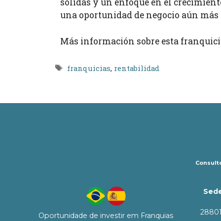
sólidas y un enfoque en el crecimie
una oportunidad de negocio aún más a
Más información sobre esta franquici
Etiquetas
franquicias
,
rentabilidad
Consulto
Sede
28801
Oportunidade de investir em Franquias