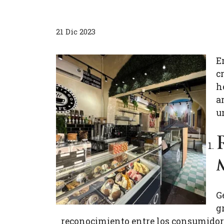
21 Dic 2023
E
c
h
a
u
G
g
reconocimiento entre los consumidores